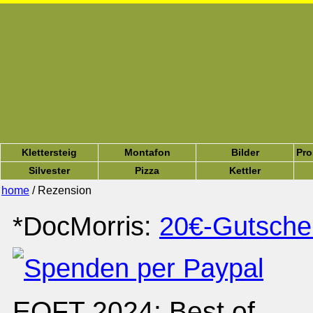
Klettersteig
Montafon
Bilder
Pro
Silvester
Pizza
Kettler
home
/ Rezension
*DocMorris:
20€-Gutsche
EOFT 2024: Best of