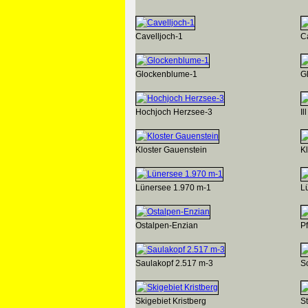
Cavelljoch-1
C
Glockenblume-1
G
Hochjoch Herzsee-3
Ill
Kloster Gauenstein
K
Lünersee 1.970 m-1
L
Ostalpen-Enzian
P
Saulakopf 2.517 m-3
S
Skigebiet Kristberg
S