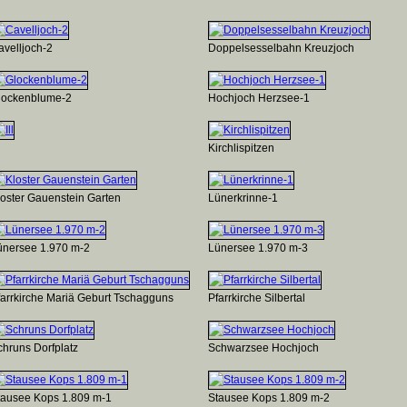
avelljoch-2
Doppelsesselbahn Kreuzjoch
lockenblume-2
Hochjoch Herzsee-1
Kirchlispitzen
loster Gauenstein Garten
Lünerkrinne-1
ünersee 1.970 m-2
Lünersee 1.970 m-3
farrkirche Mariä Geburt Tschagguns
Pfarrkirche Silbertal
chruns Dorfplatz
Schwarzsee Hochjoch
tausee Kops 1.809 m-1
Stausee Kops 1.809 m-2