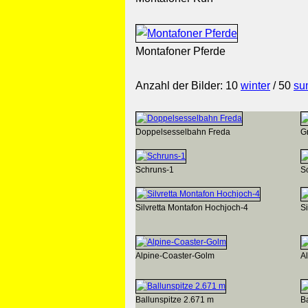
Montafoner Pferde
Anzahl der Bilder: 10
winter
/ 50
su
Doppelsesselbahn Freda
G
Schruns-1
S
Silvretta Montafon Hochjoch-4
S
Alpine-Coaster-Golm
A
Ballunspitze 2.671 m
B