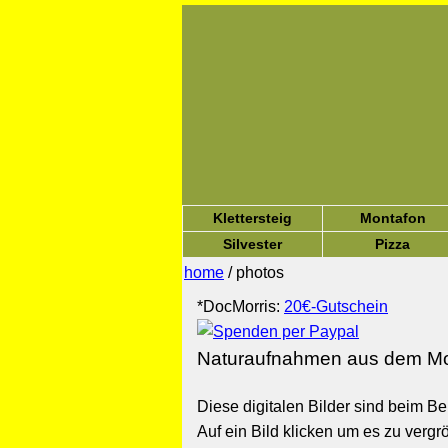
Klettersteig
Montafon
Silvester
Pizza
home
/ photos
*DocMorris:
20€-Gutschein
Naturaufnahmen aus dem Mo
Diese digitalen Bilder sind beim B
Auf ein Bild klicken um es zu vergr