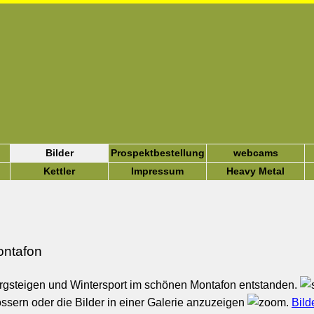
Bilder
Prospektbestellung
webcams
Kettler
Impressum
Heavy Metal
ntafon
ergsteigen und Wintersport im schönen Montafon entstanden.
össern oder die Bilder in einer Galerie anzuzeigen
.
Bild