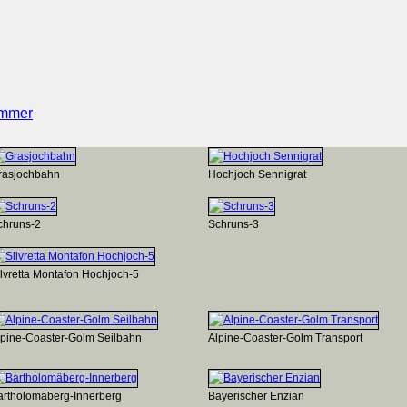
mmer
rasjochbahn
Hochjoch Sennigrat
chruns-2
Schruns-3
ilvretta Montafon Hochjoch-5
lpine-Coaster-Golm Seilbahn
Alpine-Coaster-Golm Transport
artholomäberg-Innerberg
Bayerischer Enzian