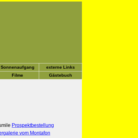
Sonnenaufgang
externe Links
Filme
Gästebuch
Prospektbestellung
ergalerie vom Montafon